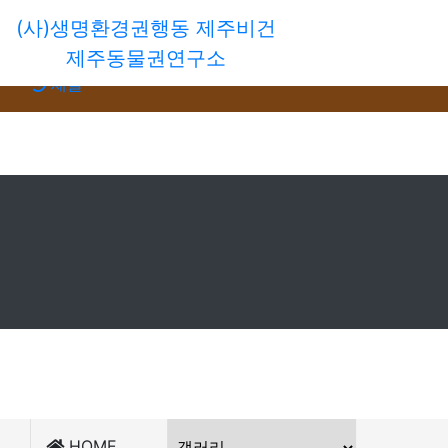
(사)생명환경권행동 제주비건
회원가입
제주동물권연구소
로그인
새글
HOME