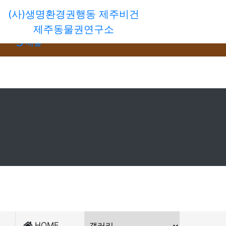
(사)생명환경권행동 제주비건
회원가입
제주동물권연구소
로그인
새글
HOME