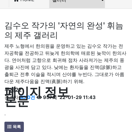
김수오 작가의 '자연의 완성' 휘늠
의 제주 갤러리
제주 노형에서 한의원을 운영하고 있는 김수오 작가는 전
자공학을 전공하고 뒤늦게 한의학에 매료된 늦깍이 한의사
다. 연어처럼 고향으로 회귀해 점차 사라져가는 제주의 풍
광을 사진에 담고 있다. 낮에는 환자들을 진맥(診脈)하고
출퇴근 전후 이슬을 적시며 산야를 누빈다. 그대로가 아름
다운 제주다움을 진맥(眞脈)하기 위해.
페이지 정보
무제22
본문
관리자
0건
957회
22-01-29 11:43
.
목록