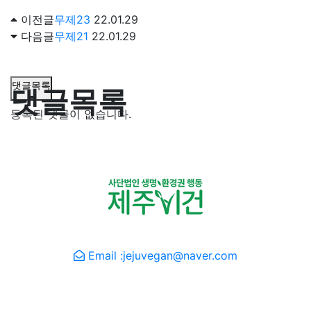
이전글
무제23
22.01.29
다음글
무제21
22.01.29
댓글목록
댓글목록
등록된 댓글이 없습니다.
(사)생명환경권행동 제주비건 · 제주동물권연구소
Email :jejuvegan@naver.com
본 캠페인/사이트 은 영국 프레쉬 핸드메이드 코스메틱 브
랜드 러쉬(LUSH)의 '채러티 팟(Charity Pot)' 후원 프로그