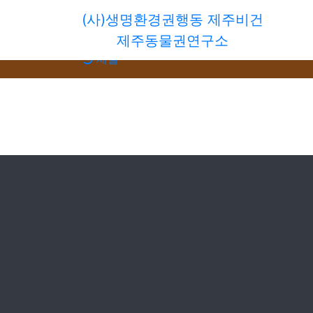
(사)생명환경권행동 제주비건
회원가입
제주동물권연구소
로그인
새글