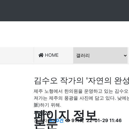
HOME
김수오 작가의 '자연의 완성
제주 노형에서 한의원을 운영하고 있는 김수오
져가는 제주의 풍광을 사진에 담고 있다. 낮에
脈)하기 위해.
페이지 정보
무제25
본문
관리자
0건
911회
22-01-29 11:46