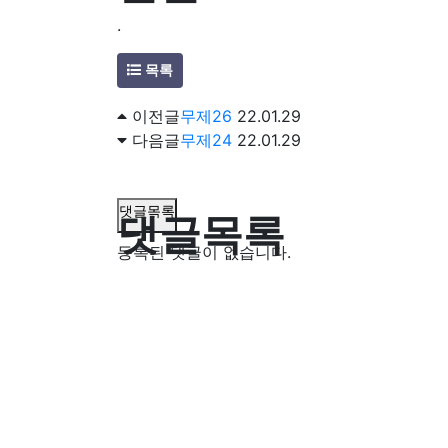
.
목록
이전글
무제26
22.01.29
다음글
무제24
22.01.29
댓글목록
댓글목록
등록된 댓글이 없습니다.
(사)생명환