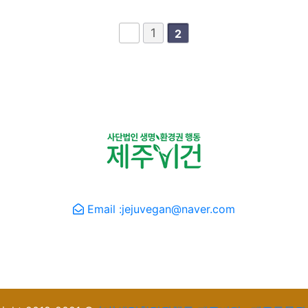
1
2
명환경권행동 제주비건 · 제주동
Email :jejuvegan@naver.com
 코스메틱 브랜드 러쉬(LUSH)의 '채러티 팟(Charity Po