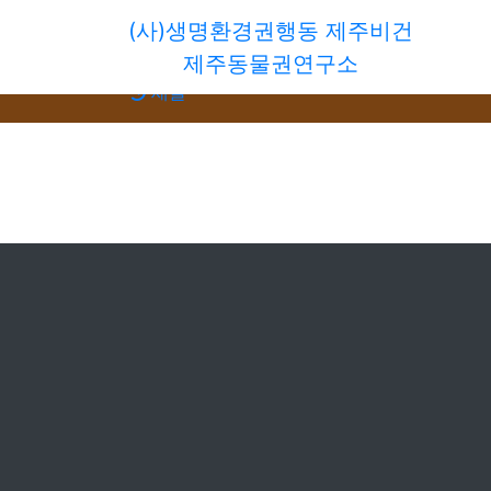
(사)생명환경권행동 제주비건
회원가입
제주동물권연구소
로그인
새글