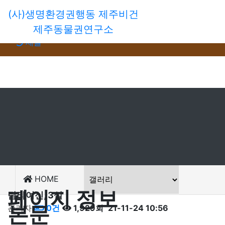
(사)생명환경권행동 제주비건
회원가입
제주동물권연구소
로그인
새글
HOME
페이지 정보
탐라여신, 3살
본문
관리자
0건
1,929회
21-11-24 10:56