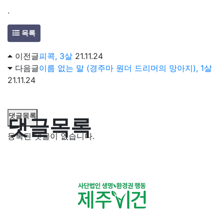
.
목록
이전글
피콕, 3살
21.11.24
다음글
이름 없는 말 (경주마 원더 드리머의 망아지), 1살
21.11.24
댓글목록
댓글목록
등록된 댓글이 없습니다.
(사)생명환경권행동 제주비건 · 제주동물권연구소