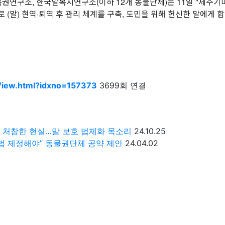
연구소, 한국말복지연구소(이하 12개 동물단체)는 11일 "제주기마
(말) 현역·퇴역 후 관리 체계를 구축, 도민을 위해 헌신한 말에게 합
View.html?idxno=157373
3699회 연결
" 처참한 현실…말 보호 법제화 목소리
24.10.25
호법 제정해야” 동물권단체 공약 제안
24.04.02