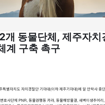
12개 동물단체, 제주자
체계 구축 촉구
제주특별자치도 자치경찰단 기마대(이하 제주기마대)에 말 안락사 중
호사단체 PNR, 동물권행동 카라, 동물해방물결, 새벽이생추어리,