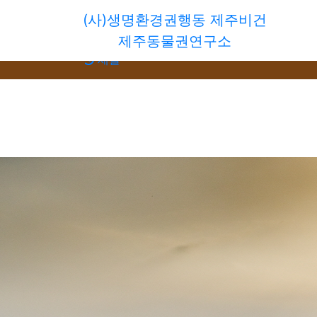
(사)생명환경권행동 제주비건
회원가입
제주동물권연구소
로그인
새글