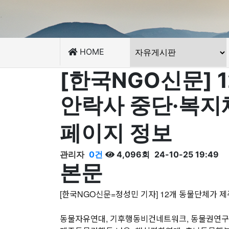
HOME
[한국NGO신문] 
안락사 중단·복지
페이지 정보
관리자
0건
4,096회
24-10-25 19:49
본문
[한국NGO신문=정성민 기자] 12개 동물단체가 
동물자유연대, 기후행동비건네트워크, 동물권연구변