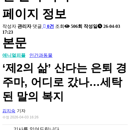
페이지 정보
작성자
관리자
댓글
0건
조회
506회
작성일
26-04-03
17:23
본문
애니멀피플
인간과동물
‘제2의 삶’ 산다는 은퇴 경
주마, 어디로 갔나…세탁
된 말의 복지
김지숙
기자
수정
2026-04-03 16:26
기사를 읽어드립니다