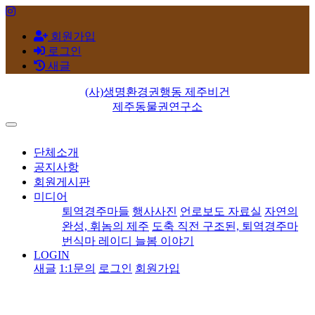
회원가입
로그인
새글
(사)생명환경권행동 제주비건
제주동물권연구소
단체소개
공지사항
회원게시판
미디어
퇴역경주마들
행사사진
언로보도 자료실
자연의
완성, 휘놈의 제주
도축 직전 구조된, 퇴역경주마
번식마 레이디 늘봄 이야기
LOGIN
새글
1:1문의
로그인
회원가입