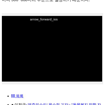
arrow_forward_ios
목록
이전글
<제주의소리/ 원소정 기자> “동물복지 말할 자