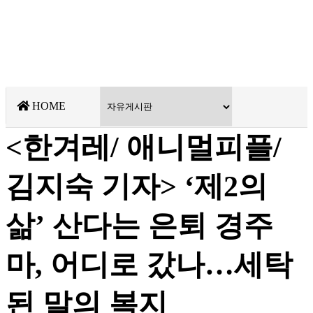
HOME
<한겨레/ 애니멀피플/
김지숙 기자> ‘제2의
삶’ 산다는 은퇴 경주
마, 어디로 갔나…세탁
된 말의 복지