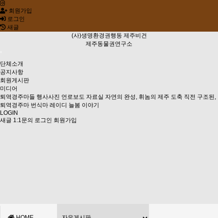
회원가입
로그인
새글
(사)생명환경권행동 제주비건
제주동물권연구소
단체소개
공지사항
회원게시판
미디어
퇴역경주마들
행사사진
언로보도 자료실
자연의 완성, 휘놈의 제주
도축 직전 구조된,
퇴역경주마 번식마 레이디 늘봄 이야기
LOGIN
새글
1:1문의
로그인
회원가입
HOME