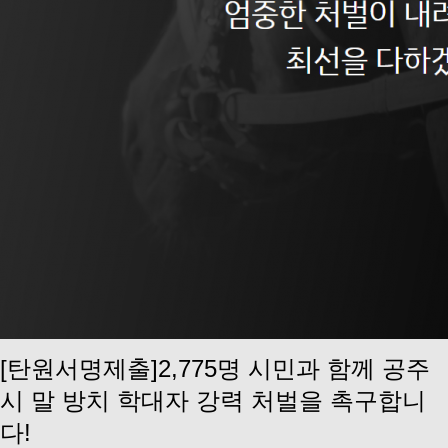
[탄원서명제출]2,775명 시민과 함께 공주
시 말 방치 학대자 강력 처벌을 촉구합니
다!