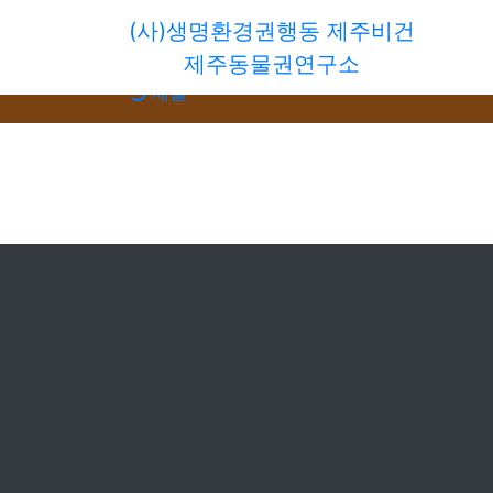
(사)생명환경권행동 제주비건
회원가입
제주동물권연구소
로그인
새글